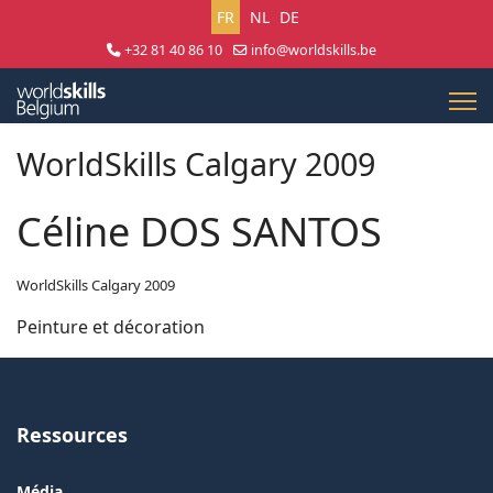
Sélectionnez votre langue
FR
NL
DE
+32 81 40 86 10
info@worldskills.be
Lun - Jeu 8:30 - 17:00 | Ven 8:30 - 15:00
WorldSkills Calgary 2009
Céline DOS SANTOS
WorldSkills Calgary 2009
Peinture et décoration
Ressources
Média