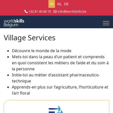
Sélectionnez votre langue
FR
NL
DE
+32 81 40 86 10
info@worldskills.be
Lun - Jeu 8:30 - 17:00 | Ven 8:30 - 15:00
Village Services
Découvre le monde de la mode
Mets-toi dans la peau d’un patient et comprends
en quoi consistent les métiers de l’aide et du soin à
la personne
Initie-toi au métier d'assistant pharmaceutico-
technique
Apprends-en plus sur l’agriculture, l’horticulture et
l’art floral