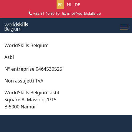
Sélectionnez votre langue
FR
NL
DE
+32 81 40 86 10
info@worldskills.be
Lun - Jeu 8:30 - 17:00 | Ven 8:30 - 15:00
WorldSkills Belgium
Asbl
N° entreprise 0464530525
Non assujetti TVA
WorldSkills Belgium asbl
Square A. Masson, 1/15
B-5000 Namur